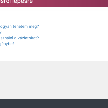
sről lépésre
. Hogyan tehetem meg?
?
ználni a vázlatokat?
igénybe?