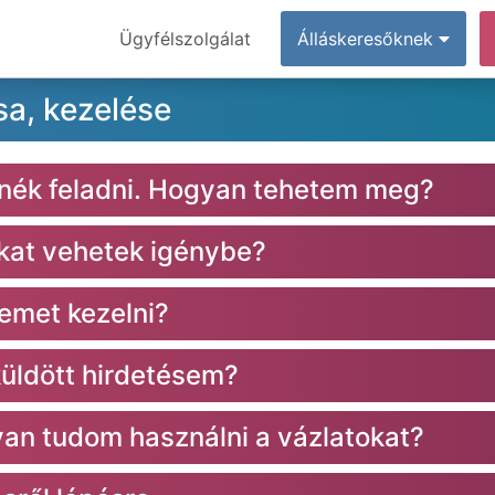
Ügyfélszolgálat
Álláskeresőknek
sa, kezelése
tnék feladni. Hogyan tehetem meg?
okat vehetek igénybe?
emet kezelni?
küldött hirdetésem?
an tudom használni a vázlatokat?