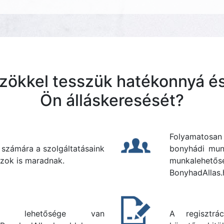
zökkel tesszük hatékonnyá és
Ön álláskeresését?
Folyamatosa
 számára a szolgáltatásaink
bonyhádi mun
zok is maradnak.
munkalehetős
BonyhadAllas.
ként lehetősége van
A regisztrá