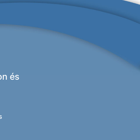
on és
s