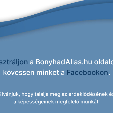
sztráljon
a BonyhadAllas.hu oldal
kövessen minket a
Facebookon
.
Kívánjuk, hogy találja meg az érdeklődésének é
a képességeinek megfelelő munkát!