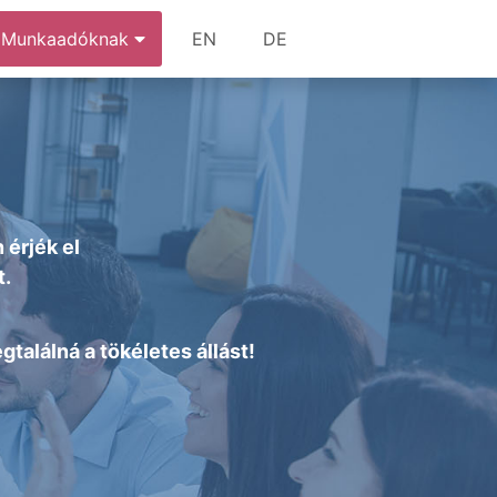
Munkaadóknak
EN
DE
 érjék el
t.
alálná a tökéletes állást!