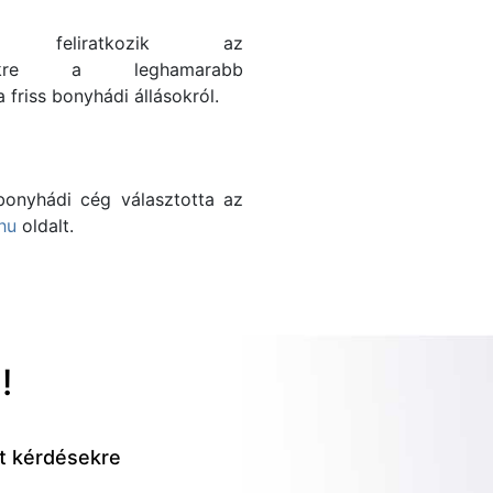
en feliratkozik az
ítőnkre a leghamarabb
 friss bonyhádi állásokról.
onyhádi cég választotta az
hu
oldalt.
!
tt kérdésekre