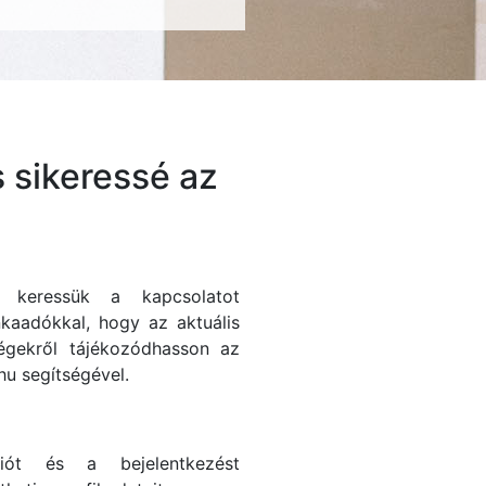
 sikeressé az
n keressük a kapcsolatot
kaadókkal, hogy az aktuális
égekről tájékozódhasson az
hu segítségével.
ciót és a bejelentkezést