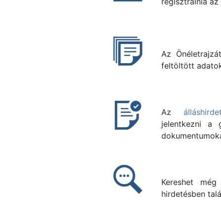
regisztrálnia az
Az Önéletrajzá
feltöltött adato
Az
álláshirde
jelentkezni a 
dokumentumoka
Kereshet még
hirdetésben talá