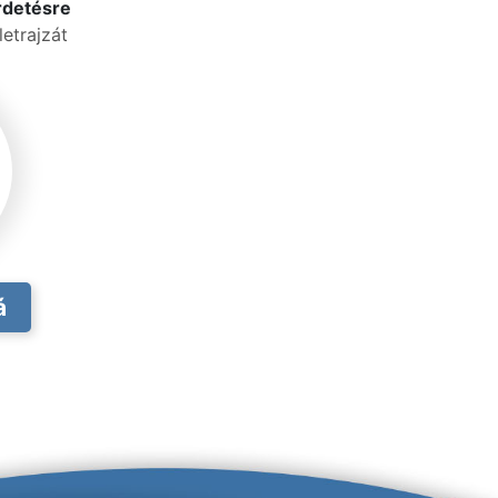
rdetésre
etrajzát
á