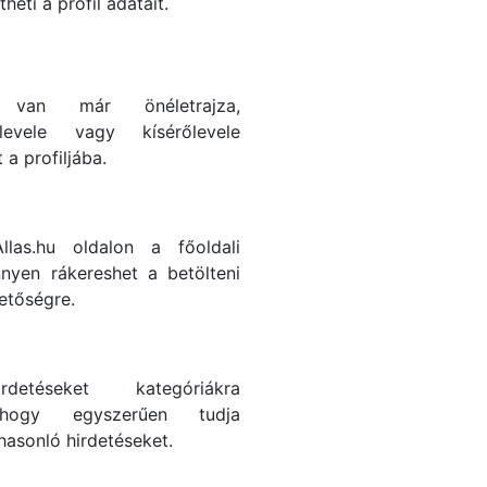
heti a profil adatait.
 van már önéletrajza,
levele vagy kísérőlevele
t a profiljába.
las.hu oldalon a főoldali
nyen rákereshet a betölteni
hetőségre.
rdetéseket kategóriákra
 hogy egyszerűen tudja
 hasonló hirdetéseket.