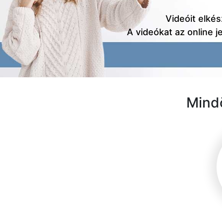
Videóit elkész
A videókat az online j
Mindö