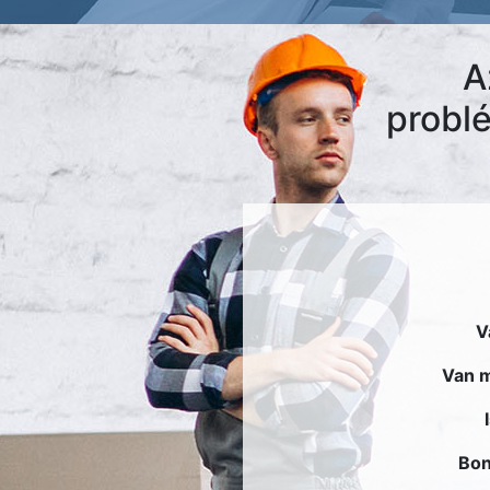
A
probl
V
Van m
Bon