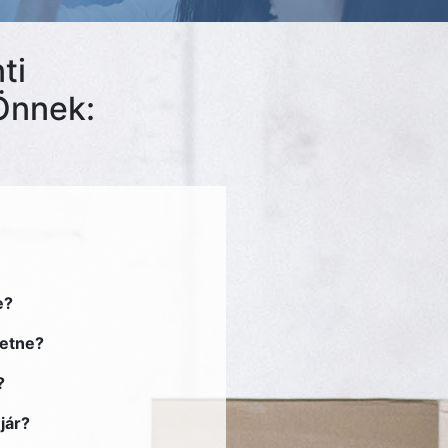
ti
Önnek:
e?
retne?
?
jár?