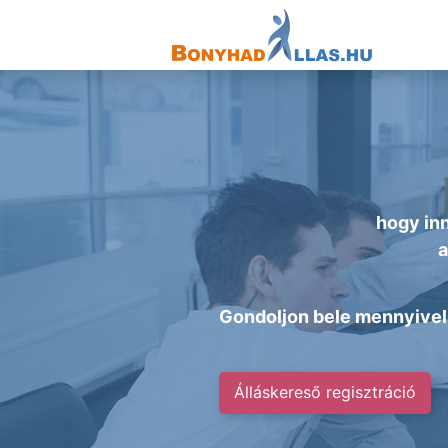
hogy inn
Gondoljon bele mennyivel 
Álláskereső regisztráció