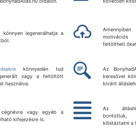
 BonyhadAllas.hu oldalon.
követően kitölt
Amennyiben
t könnyen legenerálhatja a
motivációs 
kból.
feltöltheti őke
tésekre
könnyedén tud
Az BonyhadAl
generált vagy a feltöltött
keresővel kön
t használva.
kívánt állásle
Az álláshi
 cégnévre vagy egyéb a
bontottuk,
lható kifejezésre is.
kilistáztatni a