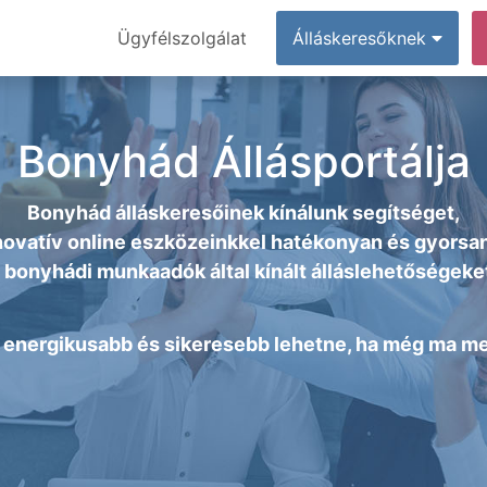
Ügyfélszolgálat
Álláskeresőknek
Bonyhád Állásportálja
Bonyhád álláskeresőinek kínálunk segítséget,
ovatív online eszközeinkkel hatékonyan és gyorsan
a
bonyhádi munkaadók
által kínált álláslehetőségeke
energikusabb és sikeresebb lehetne, ha még ma megt