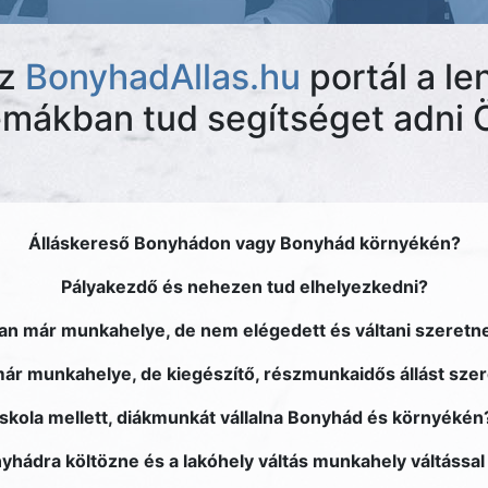
z
BonyhadAllas.hu
portál a len
émákban tud segítséget adni 
Álláskereső Bonyhádon vagy Bonyhád környékén?
Pályakezdő és nehezen tud elhelyezkedni?
an már munkahelye, de nem elégedett és váltani szeretn
ár munkahelye, de kiegészítő, részmunkaidős állást sze
Iskola mellett, diákmunkát vállalna Bonyhád és környékén
yhádra költözne és a lakóhely váltás munkahely váltással 