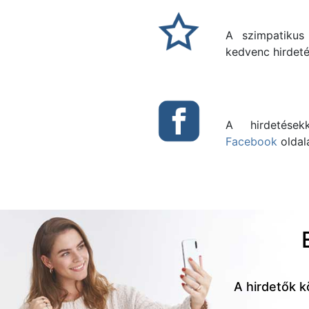
A szimpatikus
kedvenc hirdeté
A hirdetések
Facebook
oldalá
A hirdetők k