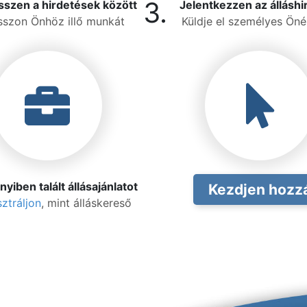
3.
szen a hirdetések között
Jelentkezzen az álláshi
sszon Önhöz illő munkát
Küldje el személyes Önél
iben talált állásajánlatot
Kezdjen hozz
ztráljon
, mint álláskereső