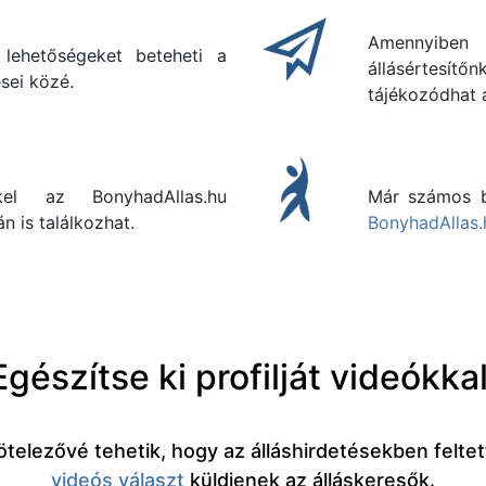
Amennyib
 lehetőségeket beteheti a
állásértes
sei közé.
tájékozódhat a
kel az BonyhadAllas.hu
Már számos b
n is találkozhat.
BonyhadAllas.
Egészítse ki profilját videókkal
ötelezővé tehetik, hogy az álláshirdetésekben felte
videós választ
küldjenek az álláskeresők.