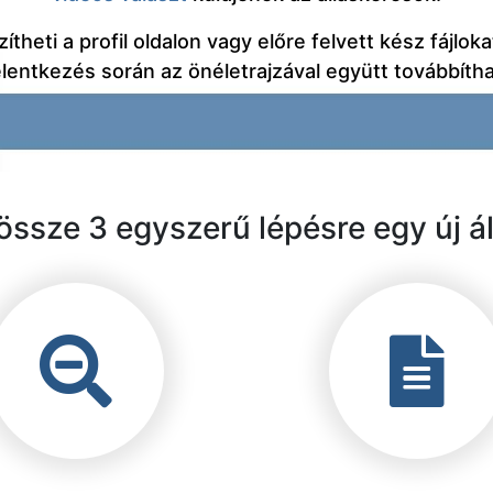
ítheti a profil oldalon vagy előre felvett kész fájlokat
elentkezés során az önéletrajzával együtt továbbítha
ssze 3 egyszerű lépésre egy új ál