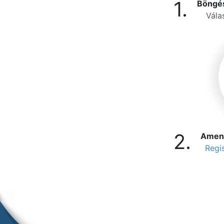
1.
Böngés
Vála
2.
Amenny
Regis