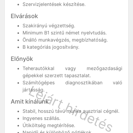
Szervizjelentések készítése.
Elvárások
Szakirányú végzettség.
Minimum B1 szintű német nyelvtudás.
Önálló munkavégzés, megbízhatóság.
B kategóriás jogosítvány.
Előnyök
Teherautókkal vagy mezőgazdasági
gépekkel szerzett tapasztalat.
Számítógépes diagnosztikában való
jártasság.
Amit kínálunk
Stabil, hosszú távú munka ausztriai cégnél.
Ingyenes szállás.
Útiköltség megtérítése.
Napidíj és különböző pótlékok.