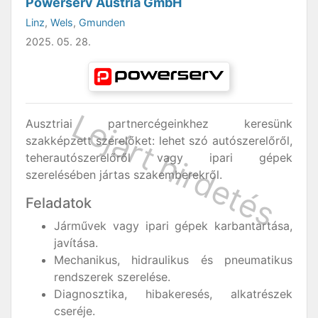
Powerserv Austria GmbH
Linz
,
Wels
,
Gmunden
2025. 05. 28.
Ausztriai partnercégeinkhez keresünk
szakképzett szerelőket: lehet szó autószerelőről,
teherautószerelőről vagy ipari gépek
szerelésében jártas szakemberekről.
Feladatok
Járművek vagy ipari gépek karbantartása,
javítása.
Mechanikus, hidraulikus és pneumatikus
rendszerek szerelése.
Diagnosztika, hibakeresés, alkatrészek
cseréje.